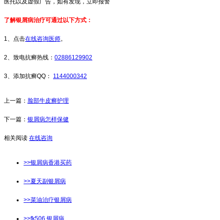
医托以及虚假广告，如有发现，立即报警
了解银屑病治疗可通过以下方式：
1、点击
在线咨询医师
。
2、致电抗癣热线：
02886129902
3、添加抗癣QQ：
1144000342
上一篇：
脸部牛皮癣护理
下一篇：
银屑病怎样保健
相关阅读
在线咨询
>>银屑病香港买药
>>夏天副银屑病
>>菜油治疗银屑病
>>fk506 银屑病