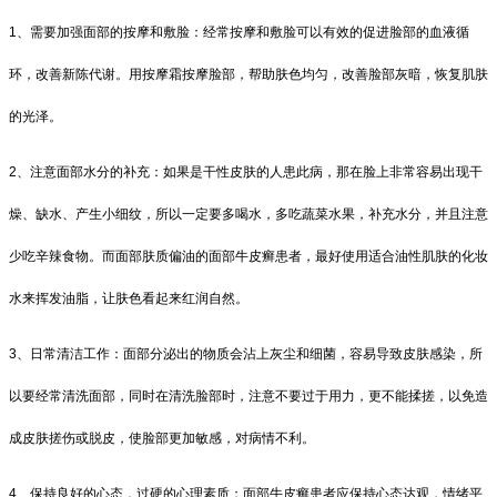
1、需要加强面部的按摩和敷脸：经常按摩和敷脸可以有效的促进脸部的血液循
环，改善新陈代谢。用按摩霜按摩脸部，帮助肤色均匀，改善脸部灰暗，恢复肌肤
的光泽。
2、注意面部水分的补充：如果是干性皮肤的人患此病，那在脸上非常容易出现干
燥、缺水、产生小细纹，所以一定要多喝水，多吃蔬菜水果，补充水分，并且注意
少吃辛辣食物。而面部肤质偏油的面部牛皮癣患者，最好使用适合油性肌肤的化妆
水来挥发油脂，让肤色看起来红润自然。
3、日常清洁工作：面部分泌出的物质会沾上灰尘和细菌，容易导致皮肤感染，所
以要经常清洗面部，同时在清洗脸部时，注意不要过于用力，更不能揉搓，以免造
成皮肤搓伤或脱皮，使脸部更加敏感，对病情不利。
4、保持良好的心态，过硬的心理素质：面部牛皮癣患者应保持心态达观，情绪平