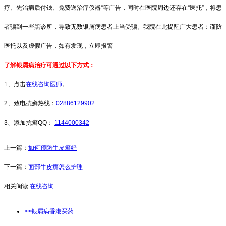
疗、先治病后付钱、免费送治疗仪器“等广告，同时在医院周边还存在“医托”，将患
者骗到一些黑诊所，导致无数银屑病患者上当受骗。我院在此提醒广大患者：谨防
医托以及虚假广告，如有发现，立即报警
了解银屑病治疗可通过以下方式：
1、点击
在线咨询医师
。
2、致电抗癣热线：
02886129902
3、添加抗癣QQ：
1144000342
上一篇：
如何预防牛皮癣好
下一篇：
面部牛皮癣怎么护理
相关阅读
在线咨询
>>银屑病香港买药