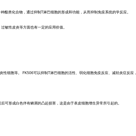
。它是一种酯类化合物，通过抑制T淋巴细胞的形成和功能，从而抑制免疫系统的学反应。
、过敏性皮炎等方面也有一定的应用价值。
性细胞等。 FK506可以抑制T淋巴细胞的活性、弱化细胞免疫反应、减轻炎症反应
间后可形成白色伴有鳞屑的凸起损害，这是由于表皮细胞增生异常所引起的。