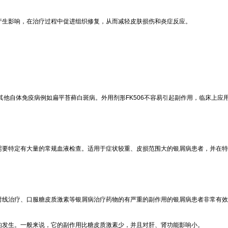
构产生影响，在治疗过程中促进组织修复，从而减轻皮肤损伤和炎症反应。
适用于其他自体免疫病例如扁平苔藓白斑病。外用剂形FK506不容易引起副作用，临床上应
致需要特定有大量的常规血液检查。适用于症状较重、皮损范围大的银屑病患者，并在
放射线治疗、口服糖皮质激素等银屑病治疗药物的有严重的副作用的银屑病患者非常有
应的发生。一般来说，它的副作用比糖皮质激素少，并且对肝、肾功能影响小。