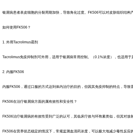
银屑病患者表皮细胞的分裂周期加快，导致角化过度。FK506可以对皮肤组织结
如何使用FK506？
1. 外用Tacrolimus霜剂
Tacrolimus免疫抑制剂可外用，适用于银屑病常用控制。（0.1%浓度），也
2. 内服FK506
内服FK506，通过口服的方式达到体内治疗的目的，但因其免疫抑制的特点，导
FK506在治疗银屑病方面的属有效性和安全性？
FK506治疗银屑病的有效性受到广泛的认可，其临床疗效与环孢素类似，但其对
FK506在营养状态稳定的情况下，常规监测血清药浓度，可以极大地减少毒性反