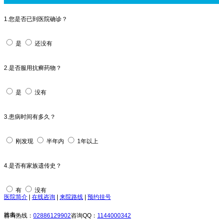
1.您是否已到医院确诊？
是
还没有
2.是否服用抗癣药物？
是
没有
3.患病时间有多久？
刚发现
半年内
1年以上
4.是否有家族遗传史？
有
没有
医院简介
|
在线咨询
|
来院路线
|
预约挂号
姓名：
咨询热线：
02886129902
咨询QQ：
1144000342