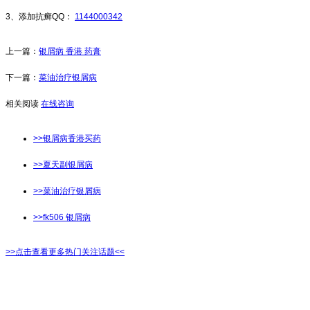
3、添加抗癣QQ：
1144000342
上一篇：
银屑病 香港 药膏
下一篇：
菜油治疗银屑病
相关阅读
在线咨询
>>银屑病香港买药
>>夏天副银屑病
>>菜油治疗银屑病
>>fk506 银屑病
>>点击查看更多热门关注话题<<