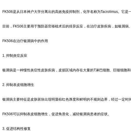
FK506是从日本神户大学分离出的高效免疫抑制剂，化学名称为Tacrolimus
目前，FK506主要用于预防器官移植术后的排异反应，在治疗皮肤疾病，如银屑病
FK506在治疗银屑病中的作用
1. 抑制炎症反应
银屑病是一种慢性炎症性皮肤疾病，皮损区域内存在大量的T淋巴细胞、巨噬细胞和炎
2. 抑制表皮细胞增生
银屑病主要特征是皮肤斑块出现明显棕红色厚度和鲜明的不规则边界，经过一定时
FK506可以抑制表皮细胞增生，促进角质化，减轻银屑病患者的症状。
3. 促进结构性修复