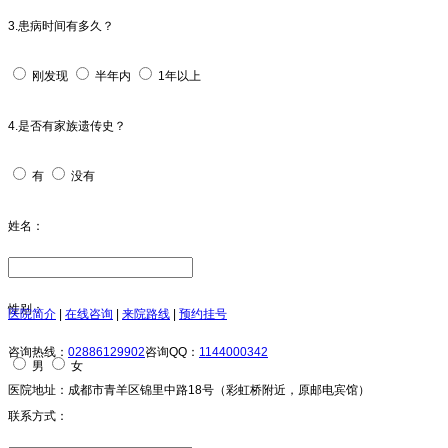
3.患病时间有多久？
刚发现
半年内
1年以上
4.是否有家族遗传史？
有
没有
姓名：
性别：
医院简介
|
在线咨询
|
来院路线
|
预约挂号
咨询热线：
02886129902
咨询QQ：
1144000342
男
女
医院地址：成都市青羊区锦里中路18号（彩虹桥附近，原邮电宾馆）
今天日期：
联系方式：