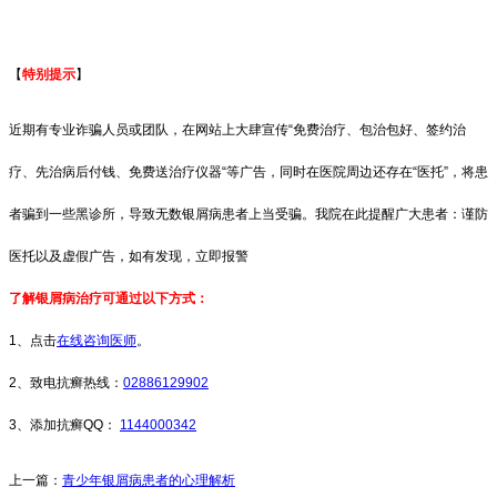
【
特别提示
】
近期有专业诈骗人员或团队，在网站上大肆宣传“免费治疗、包治包好、签约治
疗、先治病后付钱、免费送治疗仪器“等广告，同时在医院周边还存在“医托”，将患
者骗到一些黑诊所，导致无数银屑病患者上当受骗。我院在此提醒广大患者：谨防
医托以及虚假广告，如有发现，立即报警
了解银屑病治疗可通过以下方式：
1、点击
在线咨询医师
。
2、致电抗癣热线：
02886129902
3、添加抗癣QQ：
1144000342
上一篇：
青少年银屑病患者的心理解析