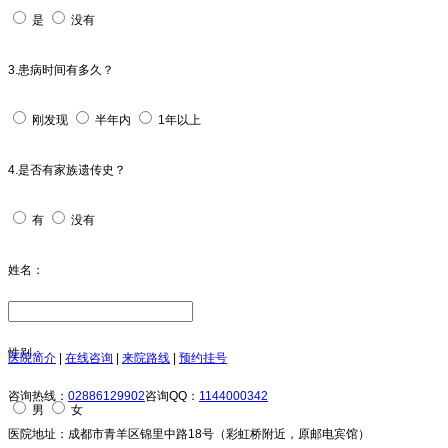
是
没有
3.患病时间有多久？
刚发现
半年内
1年以上
4.是否有家族遗传史？
有
没有
姓名：
性别：
医院简介
|
在线咨询
|
来院路线
|
预约挂号
咨询热线：
02886129902
咨询QQ：
1144000342
男
女
医院地址：成都市青羊区锦里中路18号（彩虹桥附近，原邮电宾馆）