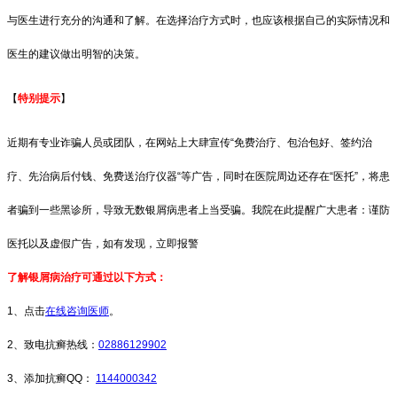
与医生进行充分的沟通和了解。在选择治疗方式时，也应该根据自己的实际情况和
医生的建议做出明智的决策。
【
特别提示
】
近期有专业诈骗人员或团队，在网站上大肆宣传“免费治疗、包治包好、签约治
疗、先治病后付钱、免费送治疗仪器“等广告，同时在医院周边还存在“医托”，将患
者骗到一些黑诊所，导致无数银屑病患者上当受骗。我院在此提醒广大患者：谨防
医托以及虚假广告，如有发现，立即报警
了解银屑病治疗可通过以下方式：
1、点击
在线咨询医师
。
2、致电抗癣热线：
02886129902
3、添加抗癣QQ：
1144000342