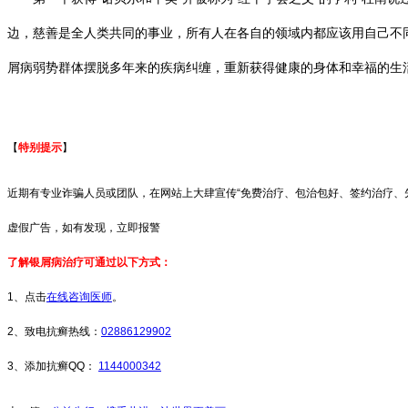
边，慈善是全人类共同的事业，所有人在各自的领域内都应该用自己不
屑病弱势群体摆脱多年来的疾病纠缠，重新获得健康的身体和幸福的生
【
特别提示
】
近期有专业诈骗人员或团队，在网站上大肆宣传“免费治疗、包治包好、签约治疗、
虚假广告，如有发现，立即报警
了解银屑病治疗可通过以下方式：
1、点击
在线咨询医师
。
2、致电抗癣热线：
02886129902
3、添加抗癣QQ：
1144000342