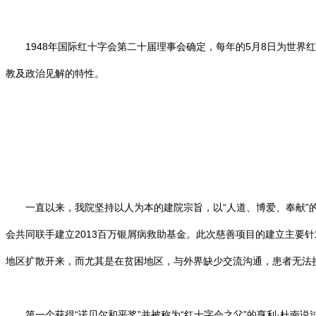
1948年国际红十字会第二十届理事会确定，每年的5月8日为世界
教及政治见解的特性。
一直以来，我院坚持以人为本的建院宗旨，以“人道、博爱、奉献”的
会共同联手建立2013百万银屑病救助基金。此次慈善项目的建立主要
地区扩散开来，而尤其是在贫困地区，与外界缺少交流沟通，患者无法
第一个获得“诺贝尔和平奖”并被称为“红十字会之父”的亨利·杜南说