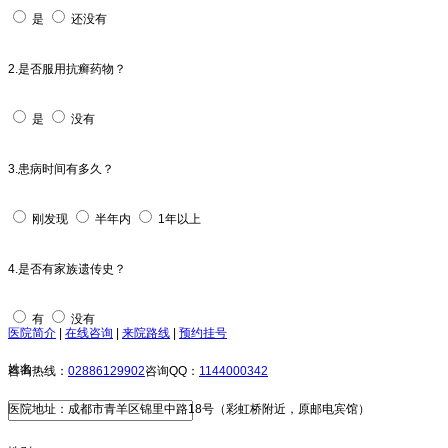
是
还没有
2.是否服用抗癣药物？
是
没有
3.患病时间有多久？
刚发现
半年内
1年以上
4.是否有家族遗传史？
有
没有
医院简介
|
在线咨询
|
来院路线
|
预约挂号
姓名：
咨询热线：
02886129902
咨询QQ：
1144000342
医院地址：成都市青羊区锦里中路18号（彩虹桥附近，原邮电宾馆）