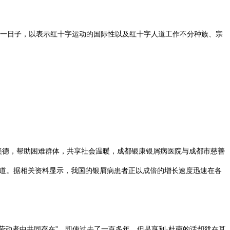
这一日子，以表示红十字运动的国际性以及红十字人道工作不分种族、宗
美德，帮助困难群体，共享社会温暖，成都银康银屑病医院与成都市慈善
通道。据相关资料显示，我国的银屑病患者正以成倍的增长速度迅速在各
劳动者中共同存在”。即使过去了一百多年，但是亨利·杜南的话却犹在耳