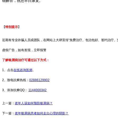
细解答，祝您早日康复。
【
特别提示
】
近期有专业诈骗人员或团队，在网站上大肆宣传“免费治疗、包治包好、签约治疗、
虚假广告，如有发现，立即报警
了解银屑病治疗可通过以下方式：
1、点击
在线咨询医师
。
2、致电抗癣热线：
02886129902
3、添加抗癣QQ：
1144000342
上一篇：
老年人该如何预防银屑病？
下一篇：
老年银屑病患者如何走出心理的阴影？