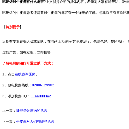
吃烧烤对牛皮癣有什么危害
?上文就是介绍的具体内容，希望对大家有所帮助。吃烧
吃烧烤的牛皮癣患者还是要对牛皮癣的危害有一个详细的了解。也建议所有喜欢吃
【
特别提示
】
近期有专业诈骗人员或团队，在网站上大肆宣传“免费治疗、包治包好、签约治疗、
虚假广告，如有发现，立即报警
了解银屑病治疗可通过以下方式：
1、点击
在线咨询医师
。
2、致电抗癣热线：
02886129902
3、添加抗癣QQ：
1144000342
上一篇：
哪些是银屑病的危害
下一篇：
牛皮癣对人们有哪些危害