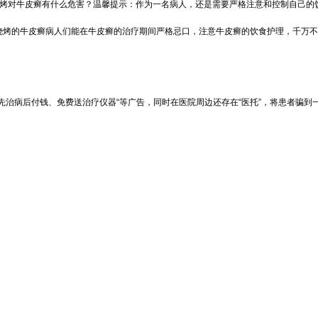
烤对牛皮癣有什么危害？温馨提示：作为一名病人，还是需要严格注意和控制自己的饮
烧烤的牛皮癣病人们能在牛皮癣的治疗期间严格忌口，注意牛皮癣的饮食护理，千万不
先治病后付钱、免费送治疗仪器“等广告，同时在医院周边还存在“医托”，将患者骗