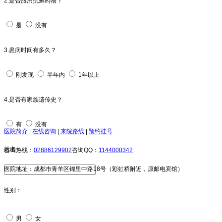
2.是否服用抗癣药物？
是
没有
3.患病时间有多久？
刚发现
半年内
1年以上
4.是否有家族遗传史？
有
没有
医院简介
|
在线咨询
|
来院路线
|
预约挂号
姓名：
咨询热线：
02886129902
咨询QQ：
1144000342
医院地址：成都市青羊区锦里中路18号（彩虹桥附近，原邮电宾馆）
性别：
男
女