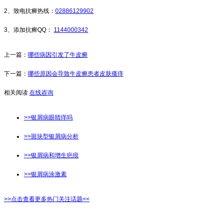
2、致电抗癣热线：
02886129902
3、添加抗癣QQ：
1144000342
上一篇：
哪些病因引发了牛皮癣
下一篇：
哪些原因会导致牛皮癣患者皮肤瘙痒
相关阅读
在线咨询
>>银屑病眼睛痒吗
>>斑块型银屑病分析
>>银屑病和增生疤痕
>>银屑病涂激素
>>点击查看更多热门关注话题<<