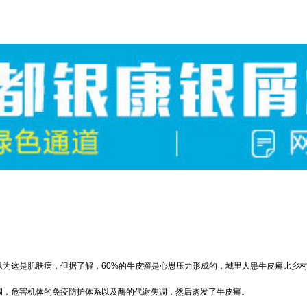
以为这是肌肤病，但据了解，60%的牛皮癣是心思压力形成的，城里人患牛皮癣比乡
调，危害机体的免疫防护体系以及酶的代谢失调，然后诱发了牛皮癣。