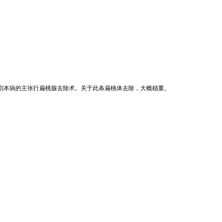
剧本病的主张行扁桃腺去除术。关于此条扁桃体去除，大概稳重。