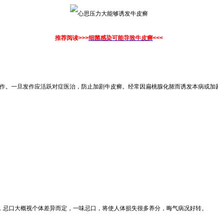
推荐阅读>>>
细菌感染可能导致牛皮癣
<<<
发作。一旦发作应活跃对症医治，防止加剧牛皮癣。经常因扁桃腺化脓而诱发本病或加
，忌口大概视个体差异而定，一味忌口，将使人体损失很多养分，晦气病况好转。