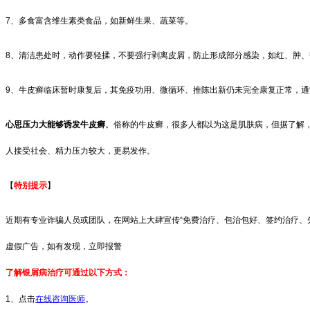
7、多食富含维生素类食品，如新鲜生果、蔬菜等。
8、清洁患处时，动作要轻揉，不要强行剥离皮屑，防止形成部分感染，如红、肿
9、牛皮癣临床暂时康复后，其免疫功用、微循环、推陈出新仍未完全康复正常，通
心思压力大能够诱发牛皮癣
。俗称的牛皮癣，很多人都以为这是肌肤病，但据了解
人接受社会、精力压力较大，更易发作。
【
特别提示
】
近期有专业诈骗人员或团队，在网站上大肆宣传“免费治疗、包治包好、签约治疗、
虚假广告，如有发现，立即报警
了解银屑病治疗可通过以下方式：
1、点击
在线咨询医师
。