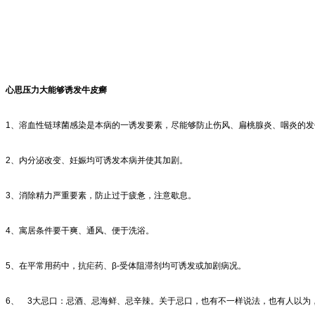
心思压力大能够诱发牛皮癣
1、溶血性链球菌感染是本病的一诱发要素，尽能够防止伤风、扁桃腺炎、咽炎的
2、内分泌改变、妊娠均可诱发本病并使其加剧。
3、消除精力严重要素，防止过于疲惫，注意歇息。
4、寓居条件要干爽、通风、便于洗浴。
5、在平常用药中，抗疟药、β-受体阻滞剂均可诱发或加剧病况。
6、 3大忌口：忌酒、忌海鲜、忌辛辣。关于忌口，也有不一样说法，也有人以为