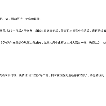
、热、痛，影响医治，使病程延伸。
常需求2-3个月后才干恢复。所以在临床康复后，即表面皮损完全消退后，应再持续服
，60%的牛皮癣是心思压力形成的，城里人患牛皮癣比乡村人高出一倍。教授以为，
先治病后付钱、免费送治疗仪器“等广告，同时在医院周边还存在“医托”，将患者骗