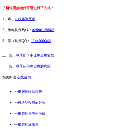
了解银屑病治疗可通过以下方式：
1、点击
在线咨询医师
。
2、致电抗癣热线：
02886129902
3、添加抗癣QQ：
1144000342
上一篇：
秋季如何不让牛皮癣复发
下一篇：
秋季头部牛皮癣的病因
相关阅读
在线咨询
>>银屑病眼睛痒吗
>>斑块型银屑病分析
>>银屑病和增生疤痕
>>银屑病涂激素