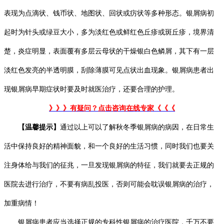
表现为点滴状、钱币状、地图状、回状或疠状等多种形态。银屑病初
起时为针头或绿豆大小，多为淡红色或鲜红色丘疹或斑丘疹，境界清
楚，炎症明显，表面覆有多层云母状的干燥银白色鳞屑，其下有一层
淡红色发亮的半透明膜，刮除薄膜可见点状出血现象。银屑病患者出
现银屑病早期症状时要及时就医治疗，还要合理的护理。
》》》有疑问？点击咨询在线专家《《《
【温馨提示】
通过以上可以了解秋冬季银屑病的病因，在日常生
活中保持良好的精神面貌，和一个良好的生活习惯，同时我们也要关
注身体给与我们的征兆，一旦发现银屑病的特征，我们就要去正规的
医院去进行治疗，不要有病乱投医，否则可能会耽误银屑病的治疗，
加重病情！
银屑病患者应当选择正规的专科性银屑病的治疗医院，千万不要