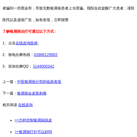
者骗到一些黑诊所，导致无数银屑病患者上当受骗。我院在此提醒广大患者：谨防
医托以及虚假广告，如有发现，立即报警
了解银屑病治疗可通过以下方式：
1、点击
在线咨询医师
。
2、致电抗癣热线：
02886129902
3、添加抗癣QQ：
1144000342
上一篇：
中医银屑病分型的临床表现
下一篇：
银屑病会皮肤刺痛
相关阅读
在线咨询
>>怎样控制银屑病脱皮
>>银屑病打针可以好吗