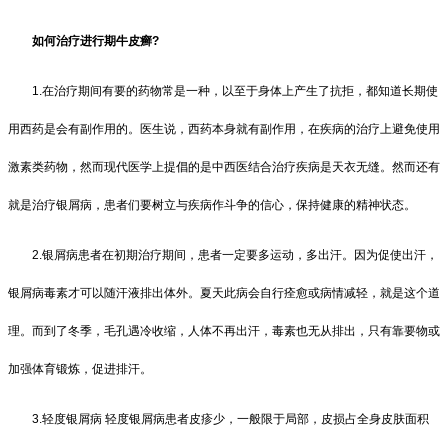
如何治疗进行期牛皮癣?
1.在治疗期间有要的药物常是一种，以至于身体上产生了抗拒，都知道长期使
用西药是会有副作用的。医生说，西药本身就有副作用，在疾病的治疗上避免使用
激素类药物，然而现代医学上提倡的是中西医结合治疗疾病是天衣无缝。然而还有
就是治疗银屑病，患者们要树立与疾病作斗争的信心，保持健康的精神状态。
2.银屑病患者在初期治疗期间，患者一定要多运动，多出汗。因为促使出汗，
银屑病毒素才可以随汗液排出体外。夏天此病会自行痊愈或病情减轻，就是这个道
理。而到了冬季，毛孔遇冷收缩，人体不再出汗，毒素也无从排出，只有靠要物或
加强体育锻炼，促进排汗。
3.轻度银屑病 轻度银屑病患者皮疹少，一般限于局部，皮损占全身皮肤面积