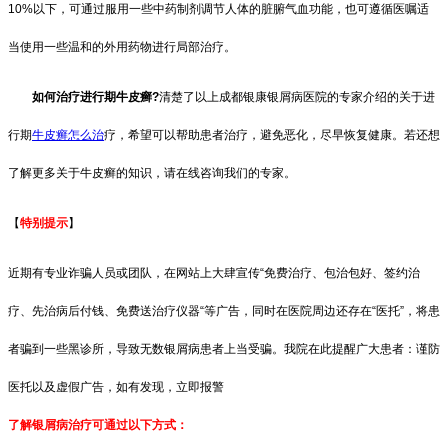
10%以下，可通过服用一些中药制剂调节人体的脏腑气血功能，也可遵循医嘱适
当使用一些温和的外用药物进行局部治疗。
如何治疗进行期牛皮癣?
清楚了以上成都银康银屑病医院的专家介绍的关于进
行期
牛皮癣怎么治
疗，希望可以帮助患者治疗，避免恶化，尽早恢复健康。若还想
了解更多关于牛皮癣的知识，请在线咨询我们的专家。
【
特别提示
】
近期有专业诈骗人员或团队，在网站上大肆宣传“免费治疗、包治包好、签约治
疗、先治病后付钱、免费送治疗仪器“等广告，同时在医院周边还存在“医托”，将患
者骗到一些黑诊所，导致无数银屑病患者上当受骗。我院在此提醒广大患者：谨防
医托以及虚假广告，如有发现，立即报警
了解银屑病治疗可通过以下方式：