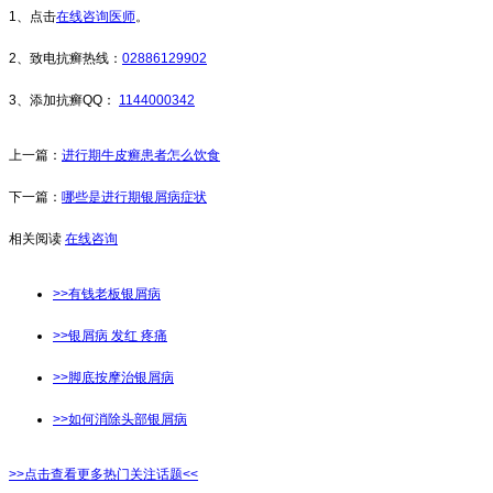
1、点击
在线咨询医师
。
2、致电抗癣热线：
02886129902
3、添加抗癣QQ：
1144000342
上一篇：
进行期牛皮癣患者怎么饮食
下一篇：
哪些是进行期银屑病症状
相关阅读
在线咨询
>>有钱老板银屑病
>>银屑病 发红 疼痛
>>脚底按摩治银屑病
>>如何消除头部银屑病
>>点击查看更多热门关注话题<<