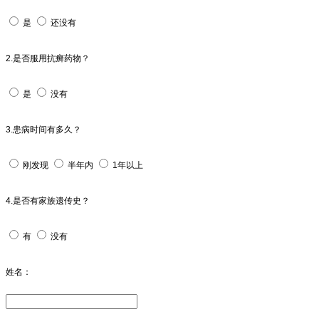
是
还没有
2.是否服用抗癣药物？
是
没有
3.患病时间有多久？
刚发现
半年内
1年以上
4.是否有家族遗传史？
有
没有
姓名：