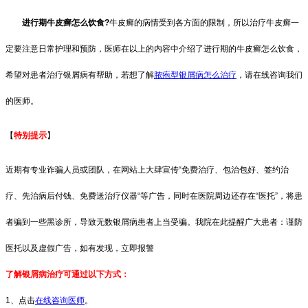
进行期牛皮癣怎么饮食?
牛皮癣的病情受到各方面的限制，所以治疗牛皮癣一
定要注意日常护理和预防，医师在以上的内容中介绍了进行期的牛皮癣怎么饮食，
希望对患者治疗银屑病有帮助，若想了解
脓疱型银屑病怎么治疗
，请在线咨询我们
的医师。
【
特别提示
】
近期有专业诈骗人员或团队，在网站上大肆宣传“免费治疗、包治包好、签约治
疗、先治病后付钱、免费送治疗仪器“等广告，同时在医院周边还存在“医托”，将患
者骗到一些黑诊所，导致无数银屑病患者上当受骗。我院在此提醒广大患者：谨防
医托以及虚假广告，如有发现，立即报警
了解银屑病治疗可通过以下方式：
1、点击
在线咨询医师
。