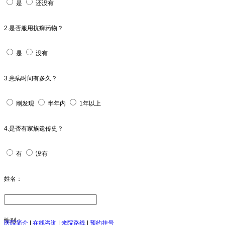
是
还没有
2.是否服用抗癣药物？
是
没有
3.患病时间有多久？
刚发现
半年内
1年以上
4.是否有家族遗传史？
有
没有
姓名：
性别：
医院简介
|
在线咨询
|
来院路线
|
预约挂号